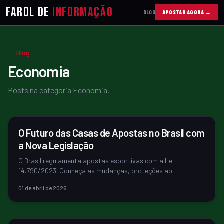
Farol de
Informação
BLOG
APOSTAR AGORA →
10
← Blog
20
Economia
Posts na categoria
Economia
.
30
ECONOMIA
O Futuro das Casas de Apostas no Brasil com
40
a Nova Legislação
O Brasil regulamenta apostas esportivas com a Lei
14.790/2023. Conheça as mudanças, proteções ao
50
apostador e como identificar casas legal...
01 de abril de 2026