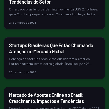
Tendências do Setor
O mercado brasileiro de iGaming movimenta US$ 2,1 bilhões,
gera 35 mil empregos e cresce 13% ao ano. Conheça dados,
tendências e o impact...
24 de março de 2026
ECONOMIA
Startups Brasileiras Que Estão Chamando
Atenção no Mercado Global
Conheça as startups brasileiras que lideram a América
Latina e atraem investidores globais. Brasil ocupa 42ª
posição mundial em inovação ...
23 de março de 2026
ECONOMIA
Mercado de Apostas Online no Brasil:
Crescimento, Impactos e Tendências
Mercado de apostas online no Brasil cresce 734% desde 2021,