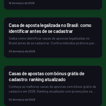
16 de março de 2026
ECONOMIA
Casa de aposta legalizada no Brasil: como
identificar antes de se cadastrar
Saiba como identificar casas de apostas legalizadas no
Brasil antes de se cadastrar. Confira métodos práticos para
verificar autorização ...
03 de março de 2026
BET & IGAMING
Casas de apostas com bônus grátis de
cadastro: ranking atualizado
Conheça as melhores casas de apostas com bônus grátis de
cadastro em 2026. Ranking atualizado com promoções sem
depósito e como ativá-las...
02 de março de 2026