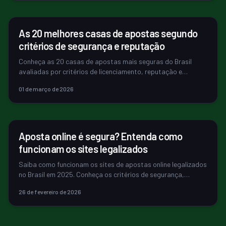
BET & IGAMING
As 20 melhores casas de apostas segundo
critérios de segurança e reputação
Conheça as 20 casas de apostas mais seguras do Brasil
avaliadas por critérios de licenciamento, reputação e
conformidade com a Lei 14.790...
01 de março de 2026
ECONOMIA
Aposta online é segura? Entenda como
funcionam os sites legalizados
Saiba como funcionam os sites de apostas online legalizados
no Brasil em 2025. Conheça os critérios de segurança,
regulamentação e como i...
26 de fevereiro de 2026