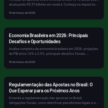
alcançando R$ 37 bilhões em receita. Conheça os impactos
da regulamentação e ...
19 de março de 2026
ECONOMIA
Economia Brasileira em 2026: Principais
Desafios e Oportunidades
Análise completa da economia brasileira em 2026: projeções
de PIB entre 1,6% e 2,5%, principais desafios fiscais,
oportunidades setoriais...
18 de março de 2026
ECONOMIA
Regulamentação das Apostas no Brasil: O
Que Esperar para os Próximos Anos
Entenda a regulamentação das apostas no Brasil,
obrigações fiscais, como identificar plataformas legais e as
mudanças previstas para 2026...