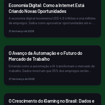
40
ECONOMIA
Economia Digital: Como a Internet Está
Criando Novas Oportunidades
30
A economia digital movimenta US$ 4,9 trilhões e cria milhões
de empregos. Saiba como aproveitar oportunidades em e-
commerce, serviços dig...
31 de março de 2026
20
ECONOMIA
O Avanço da Automação e o Futuro do
10
Mercado de Trabalho
Entenda como a automação e IA transformam o mercado de
trabalho. Dados mostram que 25% dos empregos estão
expostos, mas apenas 5% em risc...
27 de março de 2026
ECONOMIA
O Crescimento do iGaming no Brasil: Dados e