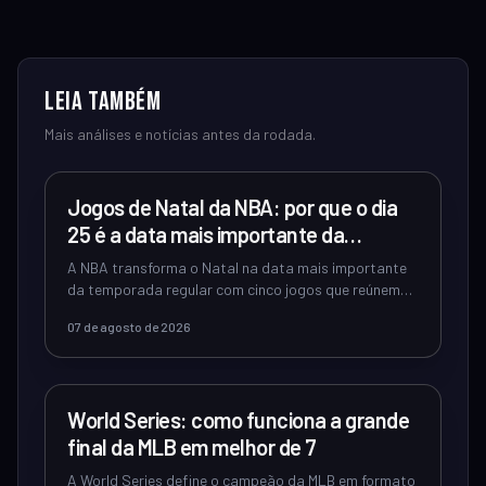
Leia também
Mais análises e notícias antes da rodada.
UNCATEGORIZED
Jogos de Natal da NBA: por que o dia
25 é a data mais importante da
temporada regular
A NBA transforma o Natal na data mais importante
da temporada regular com cinco jogos que reúnem
as maiores estrelas e geram audiência re...
07 de agosto de 2026
IA PREDITIVA ESPORTES
World Series: como funciona a grande
final da MLB em melhor de 7
A World Series define o campeão da MLB em formato