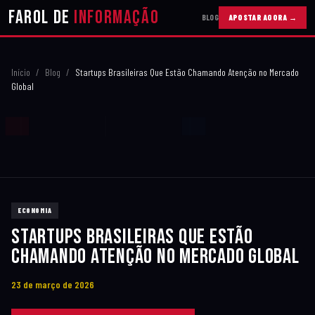
Farol de
Informação
BLOG
APOSTAR AGORA →
10
Início
/
Blog
/
Startups Brasileiras Que Estão Chamando Atenção no Mercado
20
Global
30
40
ECONOMIA
STARTUPS BRASILEIRAS QUE ESTÃO
50
CHAMANDO ATENÇÃO NO MERCADO GLOBAL
23 de março de 2026