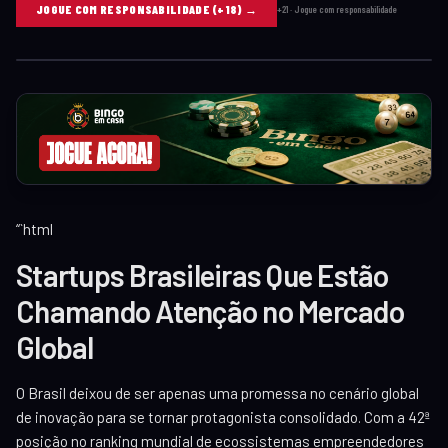
40
JOGUE COM RESPONSABILIDADE (+18)
→
+21 · Jogue com responsabilidade
30
20
10
“`html
Startups Brasileiras Que Estão
Chamando Atenção no Mercado
Global
O Brasil deixou de ser apenas uma promessa no cenário global
de inovação para se tornar protagonista consolidado. Com a 42ª
posição no ranking mundial de ecossistemas empreendedores