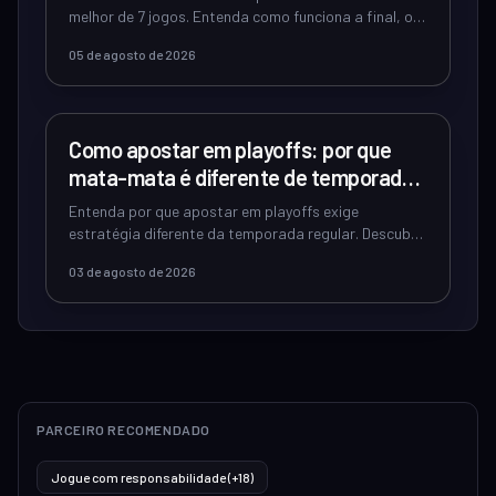
melhor de 7 jogos. Entenda como funciona a final, o
sistema 2-3-2 de mando de campo e o...
05 de agosto de 2026
IA PREDITIVA ESPORTES
Como apostar em playoffs: por que
mata-mata é diferente de temporada
regular
Entenda por que apostar em playoffs exige
estratégia diferente da temporada regular. Descubra
as 5 mudanças cruciais e como adaptar suas ...
03 de agosto de 2026
PARCEIRO RECOMENDADO
Jogue com responsabilidade (+18)