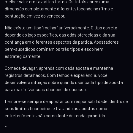
melhor valor em favoritos fortes. Os totais abrem uma
dimensão completamente diferente, focando no ritmo e
pontuação em vez do vencedor.
Não existe um tipo “melhor” universalmente. O tipo correto
depende do jogo específico, das odds oferecidas e da sua
confiança em diferentes aspectos da partida. Apostadores
bem-sucedidos dominam os três tipos e escolhem
estrategicamente.
Comece devagar, aprenda com cada aposta e mantenha
registros detalhados. Com tempo e experiência, você
desenvolverá intuição sobre quando usar cada tipo de aposta
para maximizar suas chances de sucesso.
Lembre-se sempre de apostar com responsabilidade, dentro de
seus limites financeiros e tratando as apostas como
entretenimento, não como fonte de renda garantida.
“`