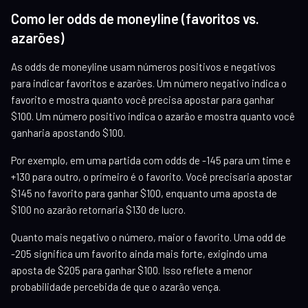
Como ler odds de moneyline (favoritos vs.
azarões)
As odds de moneyline usam números positivos e negativos
para indicar favoritos e azarões. Um número negativo indica o
favorito e mostra quanto você precisa apostar para ganhar
$100. Um número positivo indica o azarão e mostra quanto você
ganharia apostando $100.
Por exemplo, em uma partida com odds de -145 para um time e
+130 para outro, o primeiro é o favorito. Você precisaria apostar
$145 no favorito para ganhar $100, enquanto uma aposta de
$100 no azarão retornaria $130 de lucro.
Quanto mais negativo o número, maior o favorito. Uma odd de
-205 significa um favorito ainda mais forte, exigindo uma
aposta de $205 para ganhar $100. Isso reflete a menor
probabilidade percebida de que o azarão vença.