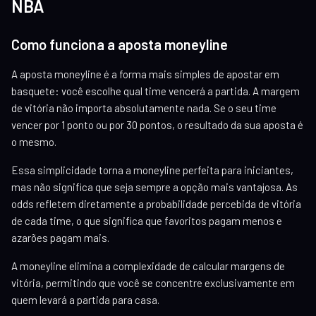
NBA
Como funciona a aposta moneyline
A aposta moneyline é a forma mais simples de apostar em
basquete: você escolhe qual time vencerá a partida. A margem
de vitória não importa absolutamente nada. Se o seu time
vencer por 1 ponto ou por 30 pontos, o resultado da sua aposta é
o mesmo.
Essa simplicidade torna a moneyline perfeita para iniciantes,
mas não significa que seja sempre a opção mais vantajosa. As
odds refletem diretamente a probabilidade percebida de vitória
de cada time, o que significa que favoritos pagam menos e
azarões pagam mais.
A moneyline elimina a complexidade de calcular margens de
vitória, permitindo que você se concentre exclusivamente em
quem levará a partida para casa.