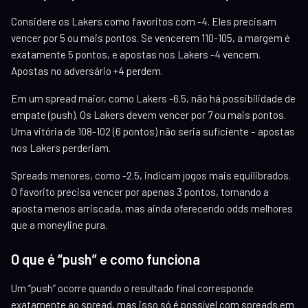
Considere os Lakers como favoritos com -4. Eles precisam
vencer por 5 ou mais pontos. Se vencerem 110-105, a margem é
exatamente 5 pontos, e apostas nos Lakers -4 vencem.
Apostas no adversário +4 perdem.
Em um spread maior, como Lakers -6.5, não há possibilidade de
empate (push). Os Lakers devem vencer por 7 ou mais pontos.
Uma vitória de 108-102 (6 pontos) não seria suficiente – apostas
nos Lakers perderiam.
Spreads menores, como -2.5, indicam jogos mais equilibrados.
O favorito precisa vencer por apenas 3 pontos, tornando a
aposta menos arriscada, mas ainda oferecendo odds melhores
que a moneyline pura.
O que é “push” e como funciona
Um “push” ocorre quando o resultado final corresponde
exatamente ao spread, mas isso só é possível com spreads em