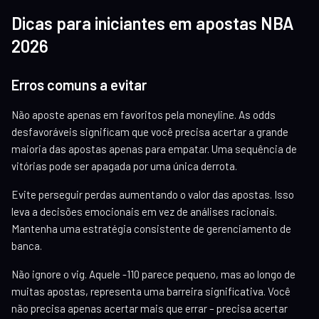
Dicas para iniciantes em apostas NBA
2026
Erros comuns a evitar
Não aposte apenas em favoritos pela moneyline. As odds
desfavoráveis significam que você precisa acertar a grande
maioria das apostas apenas para empatar. Uma sequência de
vitórias pode ser apagada por uma única derrota.
Evite perseguir perdas aumentando o valor das apostas. Isso
leva a decisões emocionais em vez de análises racionais.
Mantenha uma estratégia consistente de gerenciamento de
banca.
Não ignore o vig. Aquele -110 parece pequeno, mas ao longo de
muitas apostas, representa uma barreira significativa. Você
não precisa apenas acertar mais que errar – precisa acertar