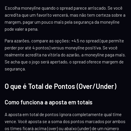
Escolha moneyline quando o spread parece arriscado. Se você
acredita que um favorito vencerá, mas não tem certeza sobre a
margem, pagar um pouco mais pela segurança da moneyline
pode valer a pena.
Para azarões, compare as opções: +4.5 no spread (que permite
perder por até 4 pontos) versus moneyline positiva. Se você
realmente acredita na vitória do azarão, a moneyline paga mais.
Se acha que o jogo será apertado, o spread oferece margem de
segurança.
O que é Total de Pontos (Over/Under)
Como funciona a aposta em totais
A aposta em total de pontos ignora completamente qual time
vence. Você aposta se a soma dos pontos marcados por ambos
os times ficará acima (over) ou abaixo (under) de um número