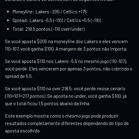
Moneyline: Lakers -205 / Celtics +175
Spread: Lakers -5.5 (-110) / Celtics +5.5 (-110)
Total: 218.5 pontos (-110 over/under)
Se você aposta $205 na moneyline dos Lakers e eles vencem
110-107, você ganha $100. A margem de 3 pontos não importa.
Se você aposta $110 nos Lakers -5.5 no mesmo jogo (110-107),
você perde. Eles venceram por apenas 3 pontos, não cobrindo o
spread de 5.5.
Se você aposta $110 no over 218.5, você perde nesse cenário
(110+107=217 pontos). Se aposta no under, você ganha $100, já
que o total ficou 1.5 pontos abaixo da linha.
Este exemplo mostra como o mesmo jogo pode produzir
resultados completamente diferentes dependendo do tipo de
aposta escolhido.