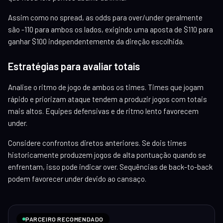
Assim como no spread, as odds para over/under geralmente
são -110 para ambos os lados, exigindo uma aposta de $110 para
ganhar $100 independentemente da direção escolhida.
Estratégias para avaliar totais
Analise o ritmo de jogo de ambos os times. Times que jogam
rápido e priorizam ataque tendem a produzir jogos com totais
mais altos. Equipes defensivas e de ritmo lento favorecem
under.
Considere confrontos diretos anteriores. Se dois times
historicamente produzem jogos de alta pontuação quando se
enfrentam, isso pode indicar over. Sequências de back-to-back
podem favorecer under devido ao cansaço.
PARCEIRO RECOMENDADO