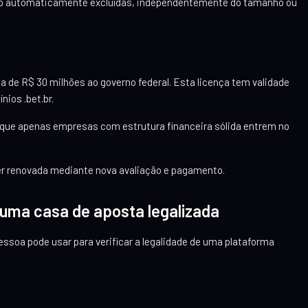
ão automaticamente excluídas, independentemente do tamanho ou
 de R$ 30 milhões ao governo federal. Esta licença tem validade
nios .bet.br.
o que apenas empresas com estrutura financeira sólida entrem no
ser renovada mediante nova avaliação e pagamento.
r uma casa de aposta legalizada
ssoa pode usar para verificar a legalidade de uma plataforma