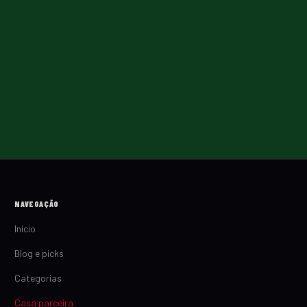
NAVEGAÇÃO
Início
Blog e picks
Categorias
Casa parceira