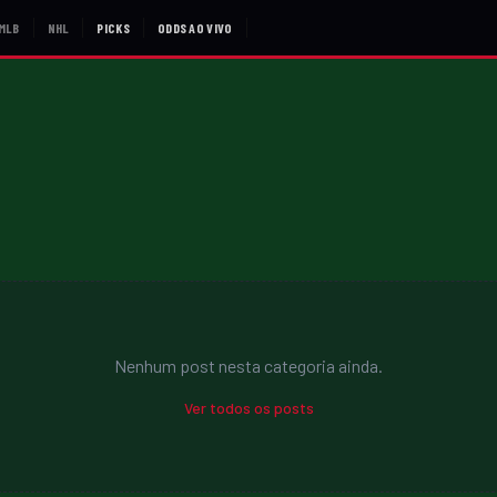
MLB
NHL
PICKS
ODDS AO VIVO
Nenhum post nesta categoria ainda.
Ver todos os posts