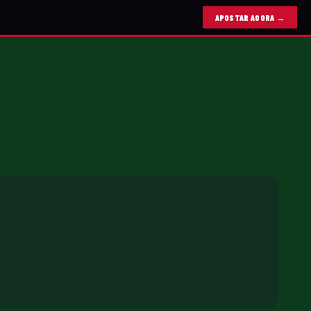
APOSTAR AGORA →
10
20
30
40
50