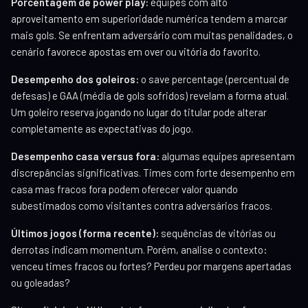
Porcentagem de power play:
equipes com alto
aproveitamento em superioridade numérica tendem a marcar
mais gols. Se enfrentam adversário com muitas penalidades, o
cenário favorece apostas em over ou vitória do favorito.
Desempenho dos goleiros:
o save percentage (percentual de
defesas) e GAA (média de gols sofridos) revelam a forma atual.
Um goleiro reserva jogando no lugar do titular pode alterar
completamente as expectativas do jogo.
Desempenho casa versus fora:
algumas equipes apresentam
discrepâncias significativas. Times com forte desempenho em
casa mas fracos fora podem oferecer valor quando
subestimados como visitantes contra adversários fracos.
Últimos jogos (forma recente):
sequências de vitórias ou
derrotas indicam momentum. Porém, analise o contexto:
venceu times fracos ou fortes? Perdeu por margens apertadas
ou goleadas?