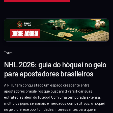
40
30
20
“`html
10
NHL 2026: guia do hóquei no gelo
para apostadores brasileiros
A NHL tem conquistado um espaço crescente entre
apostadores brasileiros que buscam diversificar suas
estratégias além do futebol. Com uma temporada extensa,
múltiplos jogos semanais e mercados competitivos, o hóquei
no gelo oferece oportunidades interessantes para quem