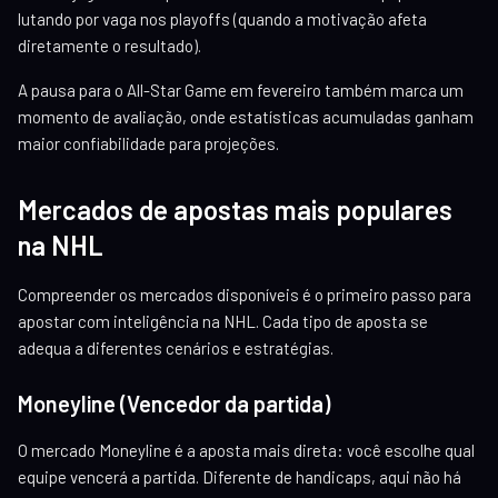
lutando por vaga nos playoffs (quando a motivação afeta
diretamente o resultado).
A pausa para o All-Star Game em fevereiro também marca um
momento de avaliação, onde estatísticas acumuladas ganham
maior confiabilidade para projeções.
Mercados de apostas mais populares
na NHL
Compreender os mercados disponíveis é o primeiro passo para
apostar com inteligência na NHL. Cada tipo de aposta se
adequa a diferentes cenários e estratégias.
Moneyline (Vencedor da partida)
O mercado Moneyline é a aposta mais direta: você escolhe qual
equipe vencerá a partida. Diferente de handicaps, aqui não há