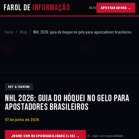
Farol de
Informação
BLOG
APOSTAR AGORA →
10
Início
/
Blog
/
NHL 2026: guia do hóquei no gelo para apostadores brasileiros
20
30
40
BET & IGAMING
NHL 2026: GUIA DO HÓQUEI NO GELO PARA
APOSTADORES BRASILEIROS
50
07 de junho de 2026
JOGUE COM RESPONSABILIDADE (+18)
→
+21 · Jogue com responsabilidade