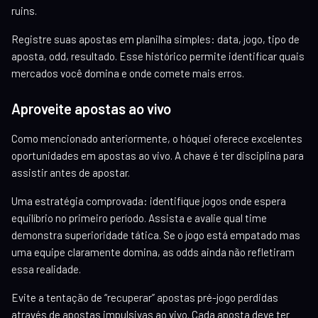
ruins.
Registre suas apostas em planilha simples: data, jogo, tipo de
aposta, odd, resultado. Esse histórico permite identificar quais
mercados você domina e onde comete mais erros.
Aproveite apostas ao vivo
Como mencionado anteriormente, o hóquei oferece excelentes
oportunidades em apostas ao vivo. A chave é ter disciplina para
assistir antes de apostar.
Uma estratégia comprovada: identifique jogos onde espera
equilíbrio no primeiro período. Assista e avalie qual time
demonstra superioridade tática. Se o jogo está empatado mas
uma equipe claramente domina, as odds ainda não refletiram
essa realidade.
Evite a tentação de “recuperar” apostas pré-jogo perdidas
através de apostas impulsivas ao vivo. Cada aposta deve ter