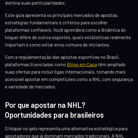
domina suas particularidades.
Este guia apresenta os principais mercados de apostas,
estratégias fundamentais e critérios para escolher
plataformas confiáveis. Você aprenderá como a dinâmica do
hóquei difere de outros esportes, quais estatísticas realmente
importam e como evitar erros comuns de iniciantes.
Com a regulamentação das apostas esportivas no Brasil,
plataformas licenciadas como
Bingo em Casa
têm ampliado
suas ofertas para incluir ligas internacionais, tornando mais
acessível apostar em competições como a NHL com segurança
e variedade de mercados.
Por que apostar na NHL?
Oportunidades para brasileiros
O hóquei no gelo representa uma alternativa estratégica para
apostadores que já dominam mercados tradicionais. A NHL