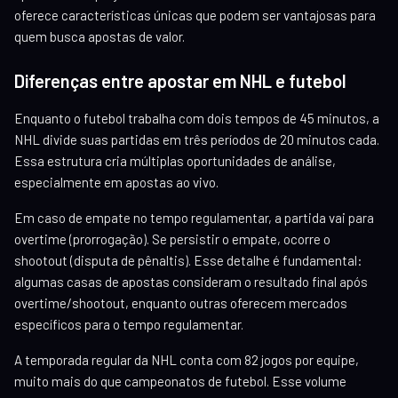
oferece características únicas que podem ser vantajosas para
quem busca apostas de valor.
Diferenças entre apostar em NHL e futebol
Enquanto o futebol trabalha com dois tempos de 45 minutos, a
NHL divide suas partidas em três períodos de 20 minutos cada.
Essa estrutura cria múltiplas oportunidades de análise,
especialmente em apostas ao vivo.
Em caso de empate no tempo regulamentar, a partida vai para
overtime (prorrogação). Se persistir o empate, ocorre o
shootout (disputa de pênaltis). Esse detalhe é fundamental:
algumas casas de apostas consideram o resultado final após
overtime/shootout, enquanto outras oferecem mercados
específicos para o tempo regulamentar.
A temporada regular da NHL conta com 82 jogos por equipe,
muito mais do que campeonatos de futebol. Esse volume