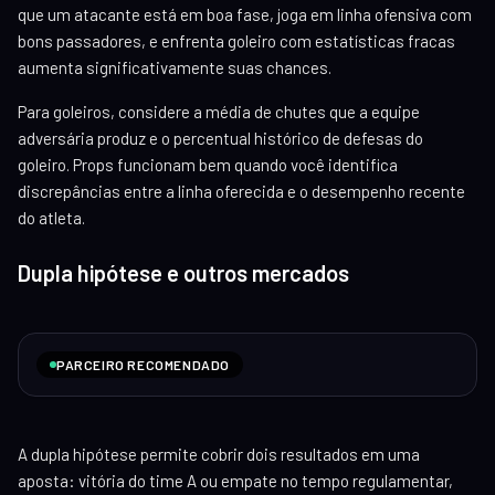
que um atacante está em boa fase, joga em linha ofensiva com
bons passadores, e enfrenta goleiro com estatísticas fracas
aumenta significativamente suas chances.
Para goleiros, considere a média de chutes que a equipe
adversária produz e o percentual histórico de defesas do
goleiro. Props funcionam bem quando você identifica
discrepâncias entre a linha oferecida e o desempenho recente
do atleta.
Dupla hipótese e outros mercados
PARCEIRO RECOMENDADO
A dupla hipótese permite cobrir dois resultados em uma
aposta: vitória do time A ou empate no tempo regulamentar,