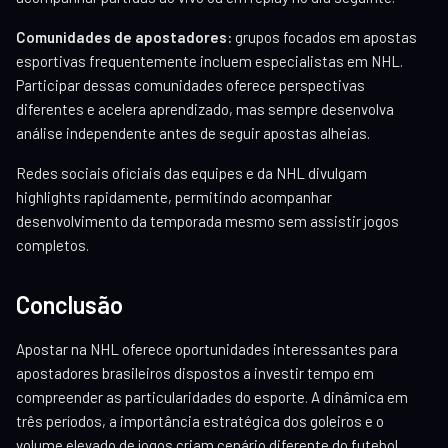
Comunidades de apostadores:
grupos focados em apostas
esportivas frequentemente incluem especialistas em NHL.
Participar dessas comunidades oferece perspectivas
diferentes e acelera aprendizado, mas sempre desenvolva
análise independente antes de seguir apostas alheias.
Redes sociais oficiais das equipes e da NHL divulgam
highlights rapidamente, permitindo acompanhar
desenvolvimento da temporada mesmo sem assistir jogos
completos.
Conclusão
Apostar na NHL oferece oportunidades interessantes para
apostadores brasileiros dispostos a investir tempo em
compreender as particularidades do esporte. A dinâmica em
três períodos, a importância estratégica dos goleiros e o
volume elevado de jogos criam cenário diferente do futebol.