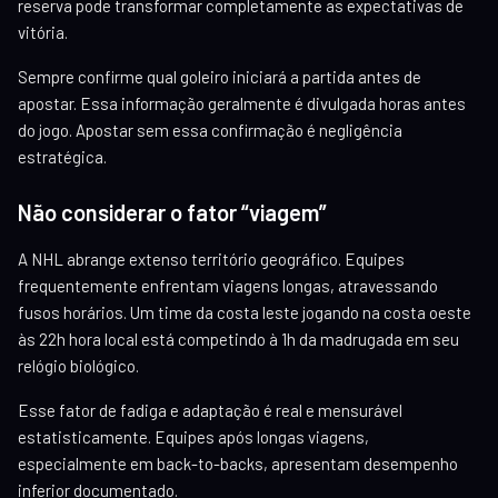
reserva pode transformar completamente as expectativas de
vitória.
Sempre confirme qual goleiro iniciará a partida antes de
apostar. Essa informação geralmente é divulgada horas antes
do jogo. Apostar sem essa confirmação é negligência
estratégica.
Não considerar o fator “viagem”
A NHL abrange extenso território geográfico. Equipes
frequentemente enfrentam viagens longas, atravessando
fusos horários. Um time da costa leste jogando na costa oeste
às 22h hora local está competindo à 1h da madrugada em seu
relógio biológico.
Esse fator de fadiga e adaptação é real e mensurável
estatisticamente. Equipes após longas viagens,
especialmente em back-to-backs, apresentam desempenho
inferior documentado.