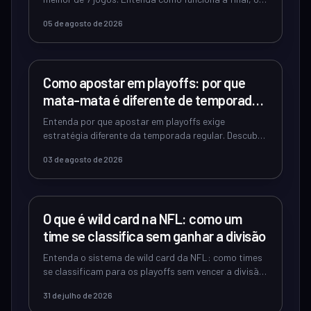
sistema 2-3-2 de mando de campo e o...
05 de agosto de 2026
IA PREDITIVA ESPORTES
Como apostar em playoffs: por que
mata-mata é diferente de temporada
regular
Entenda por que apostar em playoffs exige
estratégia diferente da temporada regular. Descubra
as 5 mudanças cruciais e como adaptar suas ...
03 de agosto de 2026
UNCATEGORIZED
O que é wild card na NFL: como um
time se classifica sem ganhar a divisão
Entenda o sistema de wild card da NFL: como times
se classificam para os playoffs sem vencer a divisão,
critérios de desempate e formato ...
31 de julho de 2026