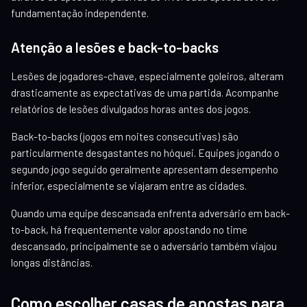
fundamentação independente.
Atenção a lesões e back-to-backs
Lesões de jogadores-chave, especialmente goleiros, alteram
drasticamente as expectativas de uma partida. Acompanhe
relatórios de lesões divulgados horas antes dos jogos.
Back-to-backs (jogos em noites consecutivas) são
particularmente desgastantes no hóquei. Equipes jogando o
segundo jogo seguido geralmente apresentam desempenho
inferior, especialmente se viajaram entre as cidades.
Quando uma equipe descansada enfrenta adversário em back-
to-back, há frequentemente valor apostando no time
descansado, principalmente se o adversário também viajou
longas distâncias.
Como escolher casas de apostas para