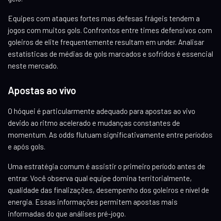
Equipes com ataques fortes mas defesas frágeis tendem a
jogos com muitos gols. Confrontos entre times defensivos com
goleiros de elite frequentemente resultam em under. Analisar
estatísticas de médias de gols marcados e sofridos é essencial
neste mercado.
Apostas ao vivo
O hóquei é particularmente adequado para apostas ao vivo
devido ao ritmo acelerado e mudanças constantes de
momentum. As odds flutuam significativamente entre períodos
e após gols.
Uma estratégia comum é assistir o primeiro período antes de
entrar. Você observa qual equipe domina territorialmente,
qualidade das finalizações, desempenho dos goleiros e nível de
energia. Essas informações permitem apostas mais
informadas do que análises pré-jogo.