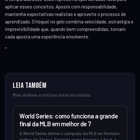
aplicar esses conceitos. Aposte com responsabilidade,
mantenha expectativas realistas e aproveite o processo de
aprendizado. O hóquei no gelo combina velocidade, estratégia e
imprevisibilidade que, quando bem compreendidas, tornam
cada aposta uma experiência envolvente.
“`
Leia também
Mais análises e notícias antes da rodada.
IA PREDITIVA ESPORTES
World Series: como funciona a grande
final da MLB em melhor de 7
A World Series define o campeão da MLB em formato
melhor de 7 jogos. Entenda como funciona a final, o