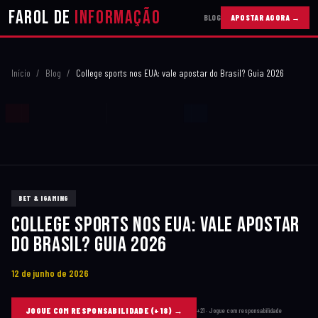
Farol de
Informação
BLOG
APOSTAR AGORA →
10
Início
/
Blog
/
College sports nos EUA: vale apostar do Brasil? Guia 2026
20
30
40
BET & IGAMING
COLLEGE SPORTS NOS EUA: VALE APOSTAR
DO BRASIL? GUIA 2026
50
12 de junho de 2026
JOGUE COM RESPONSABILIDADE (+18)
→
+21 · Jogue com responsabilidade