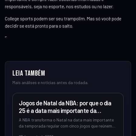
responsáveis, seja no esporte, nos estudos ou no lazer.
College sports podem ser seu trampolim. Mas só você pode
decidir se está pronto para o salto.
“`
Leia também
Mais análises e notícias antes da rodada.
UNCATEGORIZED
Jogos de Natal da NBA: por que o dia
25 é a data mais importante da
temporada regular
A NBA transforma o Natal na data mais importante
da temporada regular com cinco jogos que reúnem
as maiores estrelas e geram audiência re...