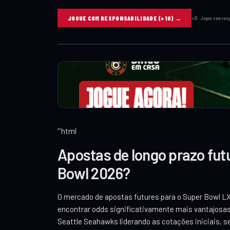
40
JOGUE COM RESPONSABILIDADE (+18)
→
+21 · Jogue com res
30
20
10
“`html
Apostas de longo prazo fu
Bowl 2026?
O mercado de apostas futures para o Super Bowl LX
encontrar odds significativamente mais vantajosas
Seattle Seahawks liderando as cotações iniciais, s