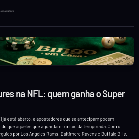
ponsabilidade
tures na NFL: quem ganha o Super
I já está aberto, e apostadores que se antecipam podem
 do que aqueles que aguardam o início da temporada. Com o
eguido por Los Angeles Rams, Baltimore Ravens e Buffalo Bills,