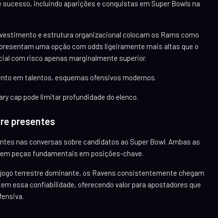
de sucesso, incluindo aparições e conquistas em Super Bowls na
nvestimento e estrutura organizacional colocam os Rams como
 representam uma opção com odds ligeiramente mais altas que o
cial com risco apenas marginalmente superior.
ento em talentos, esquemas ofensivos modernos.
ry cap pode limitar profundidade do elenco.
pre presentes
entes nas conversas sobre candidatos ao Super Bowl. Ambas as
suem peças fundamentais em posições-chave.
e jogo terrestre dominante, os Ravens consistentemente chegam
etem essa confiabilidade, oferecendo valor para apostadores que
ensiva.