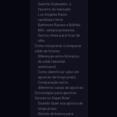
40
Seattle Seahawks: o
favorito do mercado
Los Angeles Rams:
30
candidato forte
Baltimore Ravens e Buffalo
Bills: sempre presentes
Outros times para ficar de
20
olho
Como interpretar e comparar
odds de futures
Diferenças entre formatos
10
de odds (decimal,
americana)
Como identificar valor em
apostas de longo prazo
Comparação entre
diferentes casas de apostas
Estratégias para apostas
futures no Super Bowl
Quando fazer sua aposta de
longo prazo
Gestão de banca para