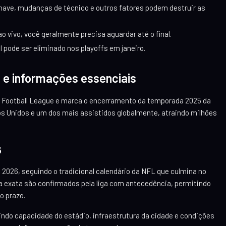
ave, mudanças de técnico e outros fatores podem destruir as
o vivo, você geralmente precisa aguardar até o final.
 pode ser eliminado nos playoffs em janeiro.
 e informações essenciais
l Football League e marca o encerramento da temporada 2025 da
os Unidos e um dos mais assistidos globalmente, atraindo milhões
6
 2026, seguindo o tradicional calendário da NFL que culmina no
data exata são confirmados pela liga com antecedência, permitindo
o prazo.
uindo capacidade do estádio, infraestrutura da cidade e condições