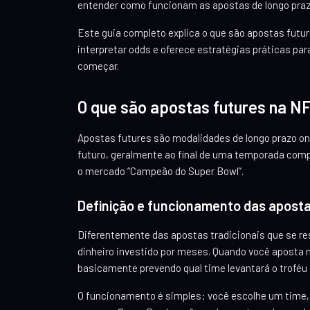
entender como funcionam as apostas de longo praz
Este guia completo explica o que são apostas future
interpretar odds e oferece estratégias práticas p
começar.
O que são apostas futures na N
Apostas futures são modalidades de longo prazo on
futuro, geralmente ao final de uma temporada comp
o mercado “Campeão do Super Bowl”.
Definição e funcionamento das aposta
Diferentemente das apostas tradicionais que se r
dinheiro investido por meses. Quando você aposta
basicamente prevendo qual time levantará o troféu
O funcionamento é simples: você escolhe um time, v