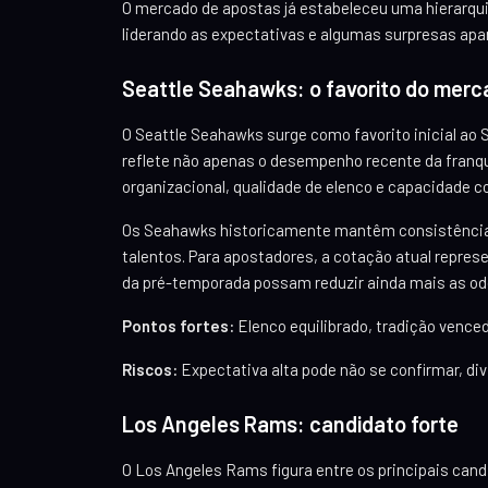
O mercado de apostas já estabeleceu uma hierarqui
liderando as expectativas e algumas surpresas apar
Seattle Seahawks: o favorito do merc
O Seattle Seahawks surge como favorito inicial ao
reflete não apenas o desempenho recente da franq
organizacional, qualidade de elenco e capacidade c
Os Seahawks historicamente mantêm consistência 
talentos. Para apostadores, a cotação atual repres
da pré-temporada possam reduzir ainda mais as od
Pontos fortes:
Elenco equilibrado, tradição vence
Riscos:
Expectativa alta pode não se confirmar, di
Los Angeles Rams: candidato forte
O Los Angeles Rams figura entre os principais can