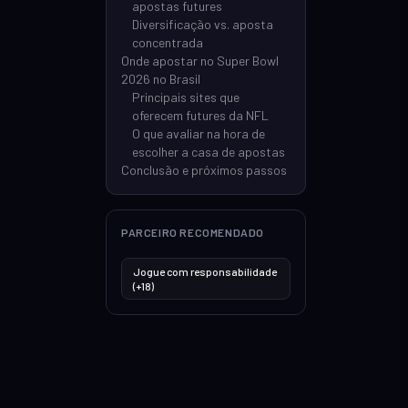
apostas futures
Diversificação vs. aposta
concentrada
Onde apostar no Super Bowl
2026 no Brasil
Principais sites que
oferecem futures da NFL
O que avaliar na hora de
escolher a casa de apostas
Conclusão e próximos passos
PARCEIRO RECOMENDADO
Jogue com responsabilidade
(+18)