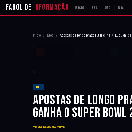
Farol de
Informação
INÍCIO
NFL
UFC
NBA
10
20
Início
/
Blog
/
Apostas de longo prazo futures na NFL: quem g
30
40
NFL
APOSTAS DE LONGO PR
50
GANHA O SUPER BOWL 
28 de maio de 2026