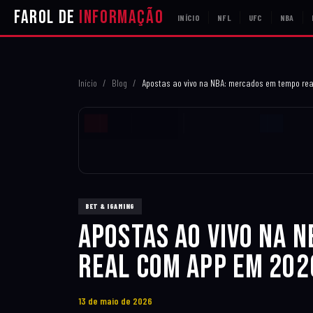
Farol de
Informação
INÍCIO
NFL
UFC
NBA
10
20
Início
/
Blog
/
Apostas ao vivo na NBA: mercados em tempo re
30
40
BET & IGAMING
APOSTAS AO VIVO NA 
50
REAL COM APP EM 202
13 de maio de 2026