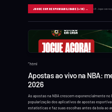
40
JOGUE COM RESPONSABILIDADE (+18)
→
+21 · Jogue com res
30
20
10
“`html
Apostas ao vivo na NBA: m
2026
As apostas na NBA crescem exponencialmente no Bra
popularização dos aplicativos de apostas esportiva
estatísticas e faz suas escolhas antes da bola ao a