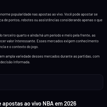
orme popularidade nas apostas ao vivo. Você pode apostar se
ca de pontos, rebotes ou assistências considerando apenas o que
o terceiro quarto e ainda há um período e meio pela frente, as
erecer valor interessante. Esses mercados exigem conhecimento
ia e o contexto do jogo.
em ampla variedade desses mercados durante as partidas, com
 decisão informada.
e apostas ao vivo NBA em 2026