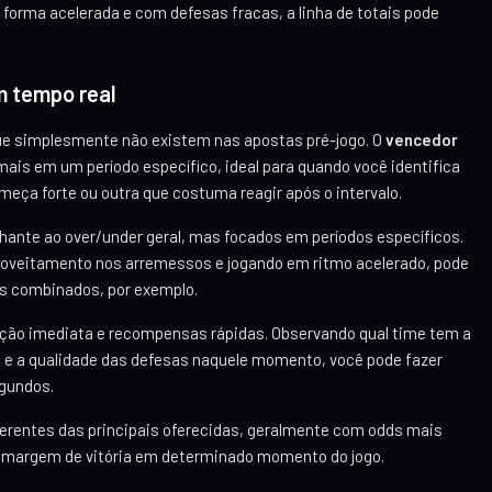
 forma acelerada e com defesas fracas, a linha de totais pode
m tempo real
ue simplesmente não existem nas apostas pré-jogo. O
vencedor
ais em um período específico, ideal para quando você identifica
ça forte ou outra que costuma reagir após o intervalo.
nte ao over/under geral, mas focados em períodos específicos.
oveitamento nos arremessos e jogando em ritmo acelerado, pode
os combinados, por exemplo.
ção imediata e recompensas rápidas. Observando qual time tem a
e a qualidade das defesas naquele momento, você pode fazer
gundos.
ferentes das principais oferecidas, geralmente com odds mais
a margem de vitória em determinado momento do jogo.