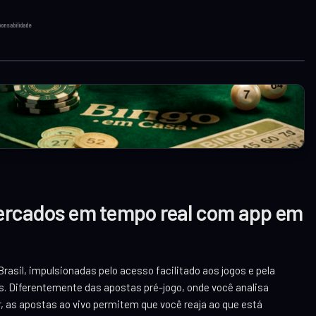
ponsabilidade
ercados em tempo real com app em
sil, impulsionadas pelo acesso facilitado aos jogos e pela
s. Diferentemente das apostas pré-jogo, onde você analisa
r, as apostas ao vivo permitem que você reaja ao que está